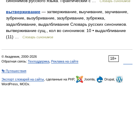
синонимов русского языка. Практический с …
Словарь синонимов
вытверживание
— затверживание, выучивание, заучивание,
зубрение, вызубривание, зазубривание, зубрежка,
задалбливание, выдалбливание Словарь русских синонимов.
вытверживание сущ., кол во синонимов: 10 • выдалбливание
(11) …
Словарь синонимов
© Академик, 2000-2026
18+
Обратная связь:
Техподдержка
,
Реклама на сайте
👣 Путешествия
Экспорт словарей на сайты
, сделанные на PHP,
Joomla,
Drupal,
WordPress, MODx.