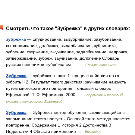
Смотреть что такое "Зубрежка" в других словарях:
зубрежка
— штудирование, вызубривание, зазубривание,
вытверживание, долбежка, выдалбливание, зубристика,
зубрение, твержение, выучивание, задалбливание, надрочка,
затверживание, зубреж, заучивание, долбление Словарь
русских синонимов. зубрёжка см.… …
Словарь синонимов
Зубрежка
— зубрёжка ж. разг. 1. процесс действия по гл.
зубрить II 2. Результат такого действия; заучивание наизусть
путём многократного повторения. Толковый словарь
Ефремовой. Т. Ф. Ефремова. 2000 …
Современный толковый
словарь русского языка Ефремовой
Зубрежка
— Зубрёжка метод обучения, заключающийся в
запоминании текста наизусть. Основой этого метода является
повторение. Содержание 1 История 2 Достоинства 3
Недостатки 4 Области применения …
Википедия