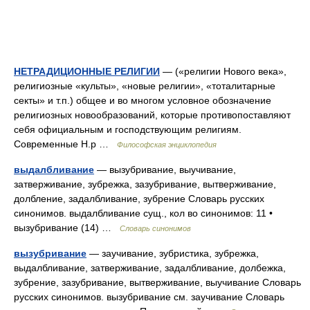
НЕТРАДИЦИОННЫЕ РЕЛИГИИ
— («религии Нового века»,
религиозные «культы», «новые религии», «тоталитарные
секты» и т.п.) общее и во многом условное обозначение
религиозных новообразований, которые противопоставляют
себя официальным и господствующим религиям.
Современные Н.р …
Философская энциклопедия
выдалбливание
— вызубривание, выучивание,
затверживание, зубрежка, зазубривание, вытверживание,
долбление, задалбливание, зубрение Словарь русских
синонимов. выдалбливание сущ., кол во синонимов: 11 •
вызубривание (14) …
Словарь синонимов
вызубривание
— заучивание, зубристика, зубрежка,
выдалбливание, затверживание, задалбливание, долбежка,
зубрение, зазубривание, вытверживание, выучивание Словарь
русских синонимов. вызубривание см. заучивание Словарь