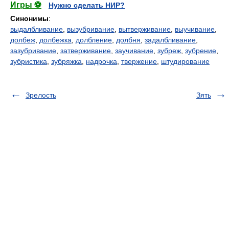
Игры ⚽
Нужно сделать НИР?
Синонимы
:
выдалбливание
,
вызубривание
,
вытверживание
,
выучивание
,
долбеж
,
долбежка
,
долбление
,
долбня
,
задалбливание
,
зазубривание
,
затверживание
,
заучивание
,
зубреж
,
зубрение
,
зубристика
,
зубряжка
,
надрочка
,
твержение
,
штудирование
Зрелость
Зять